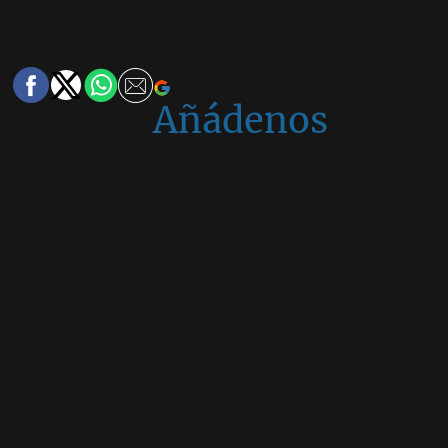
Añádenos
en
Google