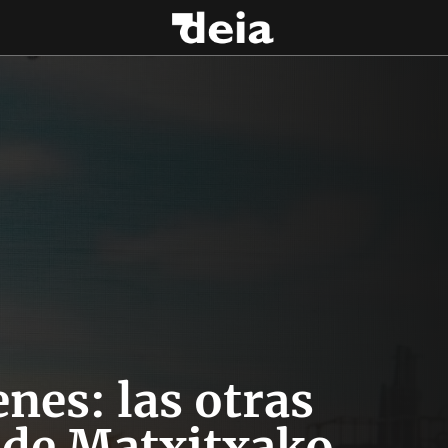
nes: las otras
’ de Matxitxako