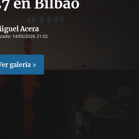
7 en Bilbao
iguel Acera
izado:
14/05/2026 21:02
Ver galería >