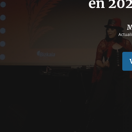
en 202
M
Actual