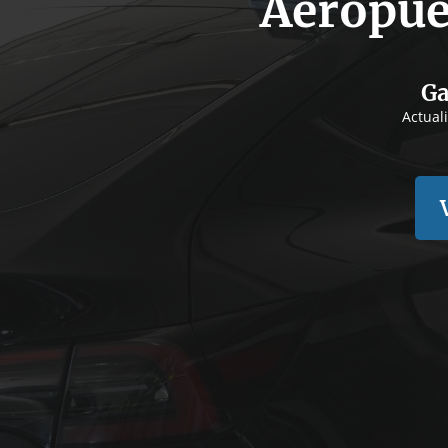
Aeropue
Ga
Actual