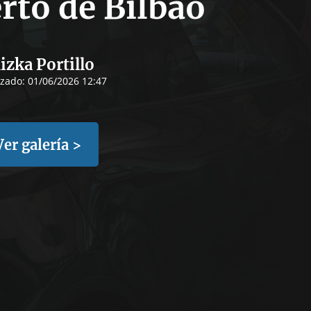
rto de Bilbao
izka Portillo
izado:
01/06/2026 12:47
Ver galería >