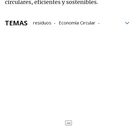
circulares, eficientes y sostenibles.
TEMAS
residuos
Economía Circular
Lurra Sariak
Encuentros Deia
Consorcio de Aguas Bilbao Bizkaia