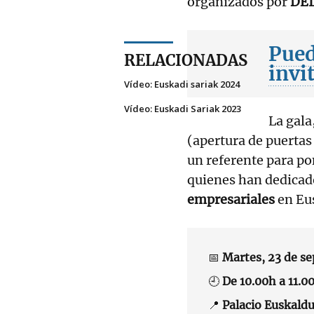
organizados por
DEI
Pued
RELACIONADAS
invi
Vídeo: Euskadi sariak 2024
Vídeo: Euskadi Sariak 2023
La gala
(apertura de puertas
un referente para po
quienes han dedicado
empresariales
en Eu
📅
Martes, 23 de s
🕘
De 10.00h a 11.0
📍
Palacio Euskald