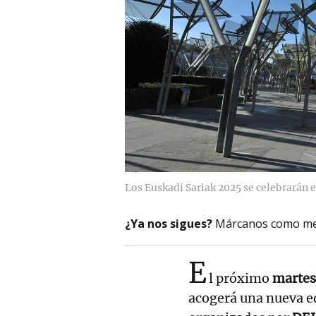
Los Euskadi Sariak 2025 se celebrarán e
¿Ya nos sigues?
Márcanos como me
E
l próximo
martes
acogerá una nueva e