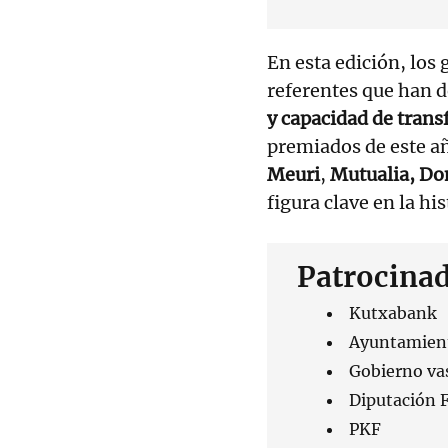
En esta edición, los
referentes que han 
y capacidad de tran
premiados de este a
Meuri
,
Mutualia,
Dom
figura clave en la hi
Patrocinad
Kutxabank
Ayuntamient
Gobierno va
Diputación F
PKF