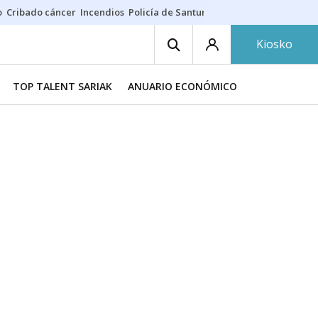
o
Cribado cáncer
Incendios
Policía de Santurtzi
Aeropuerto de Bilba
Kiosko
TOP TALENT SARIAK
ANUARIO ECONÓMICO