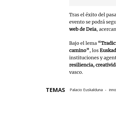
Tras el éxito del pa
evento se podrá seg
web de Deia
, acerca
Bajo el lema
“Tradic
camino”
, los
Euskad
instituciones y agen
resiliencia, creativi
vasco.
TEMAS
Palacio Euskalduna
inn