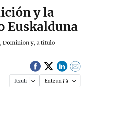
ición y la
io Euskalduna
 Dominion y, a título
Itzuli
Entzun