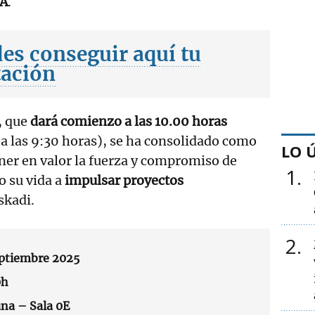
A
.
es conseguir aquí tu
tación
, que
dará comienzo a las
10.00 horas
 a las 9:30 horas), se ha consolidado como
LO 
ner en valor la fuerza y compromiso de
1
 su vida a
impulsar proyectos
skadi.
2
eptiembre 2025
0h
una – Sala 0E