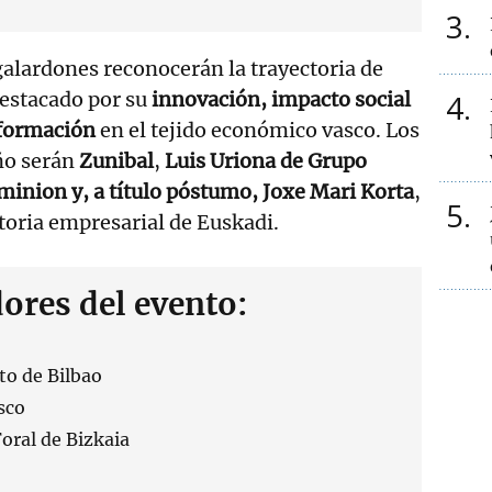
3
 galardones reconocerán la trayectoria de
destacado por su
innovación, impacto social
4
sformación
en el tejido económico vasco. Los
ño serán
Zunibal
,
Luis Uriona de Grupo
inion y, a título póstumo, Joxe Mari Korta
,
5
storia empresarial de Euskadi.
ores del evento:
o de Bilbao
sco
oral de Bizkaia