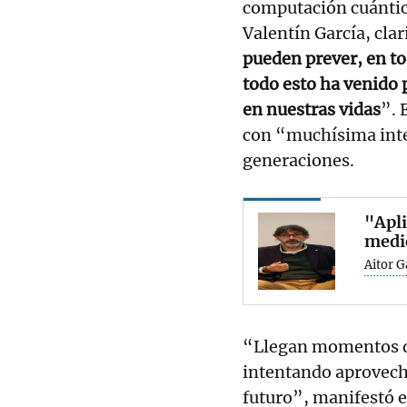
computación cuántica
Valentín García, clar
pueden prever, en to
todo esto ha venido
en nuestras vidas
”. 
con “muchísima inte
generaciones.
"Apli
medic
Aitor 
“Llegan momentos di
intentando aprovecha
futuro”, manifestó e