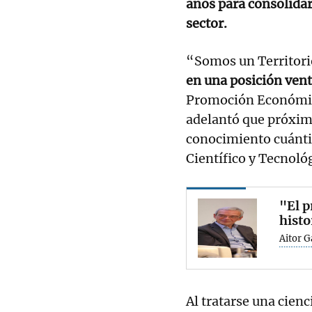
años para consolidar
sector.
“Somos un Territori
en una posición ven
Promoción Económi
adelantó que próxim
conocimiento cuánti
Científico y Tecnoló
"El p
histo
Aitor 
Al tratarse una cienc