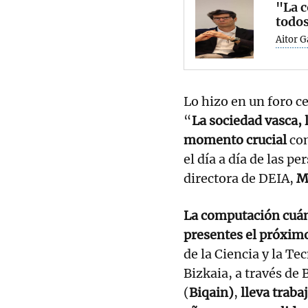
"La c
todo
Aitor 
Lo hizo en un foro c
“
La sociedad vasca, 
momento crucial
co
el día a día de las 
directora de DEIA,
M
La computación cuán
presentes el próxim
de la Ciencia y la Te
Bizkaia, a través de
(
Biqain)
,
lleva traba