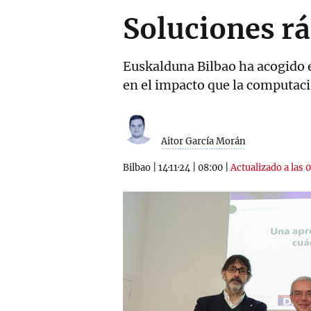
Soluciones rá
Euskalduna Bilbao ha acogido 
en el impacto que la computació
Aitor García Morán
Bilbao
|
14·11·24
|
08:00
|
Actualizado a las 