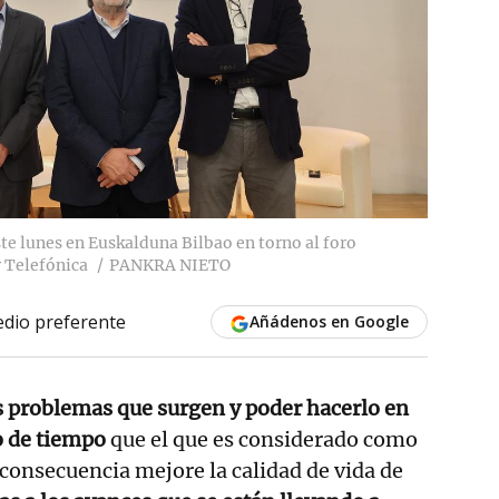
e lunes en Euskalduna Bilbao en torno al foro
 Telefónica
PANKRA NIETO
dio preferente
Añádenos en Google
os problemas que surgen y poder hacerlo en
o de tiempo
que el que es considerado como
consecuencia mejore la calidad de vida de