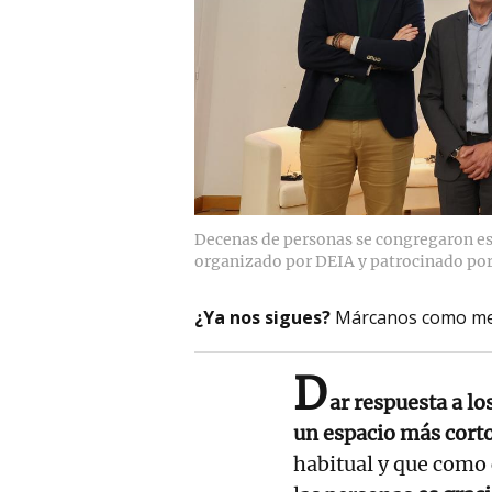
Decenas de personas se congregaron est
organizado por DEIA y patrocinado por
¿Ya nos sigues?
Márcanos como me
D
ar respuesta a l
un espacio más cort
habitual y que como 