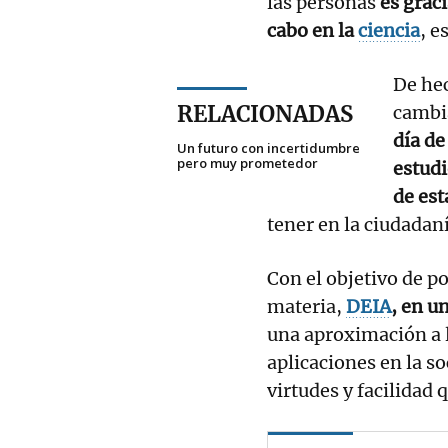
las personas
es grac
cabo en la
ciencia
, e
De hec
RELACIONADAS
cambia
día de
Un futuro con incertidumbre
pero muy prometedor
estudi
de est
tener en la ciudadaní
Con el objetivo de p
materia,
DEIA
, en u
una aproximación a l
aplicaciones en la s
virtudes y facilidad 