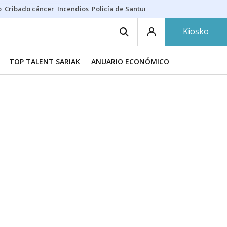
o
Cribado cáncer
Incendios
Policía de Santurtzi
Aeropuerto de Bilba
Kiosko
TOP TALENT SARIAK
ANUARIO ECONÓMICO