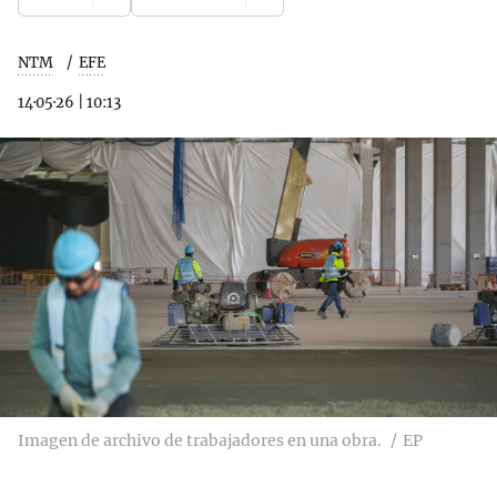
NTM
EFE
14·05·26
|
10:13
Imagen de archivo de trabajadores en una obra.
EP