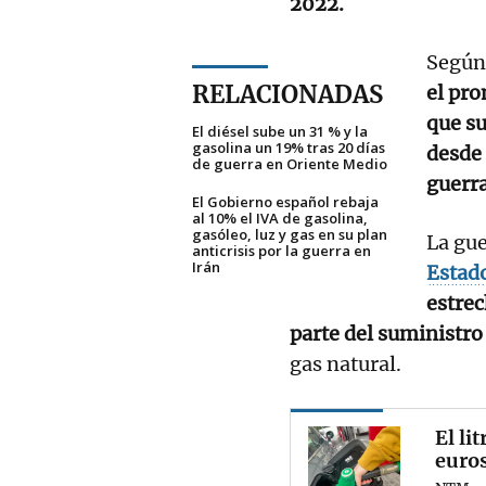
2022.
Según 
RELACIONADAS
el pro
que s
El diésel sube un 31 % y la
gasolina un 19% tras 20 días
desde 
de guerra en Oriente Medio
guerra
El Gobierno español rebaja
al 10% el IVA de gasolina,
gasóleo, luz y gas en su plan
La gue
anticrisis por la guerra en
Irán
Estad
estre
parte del suministro
gas natural.
El li
euros