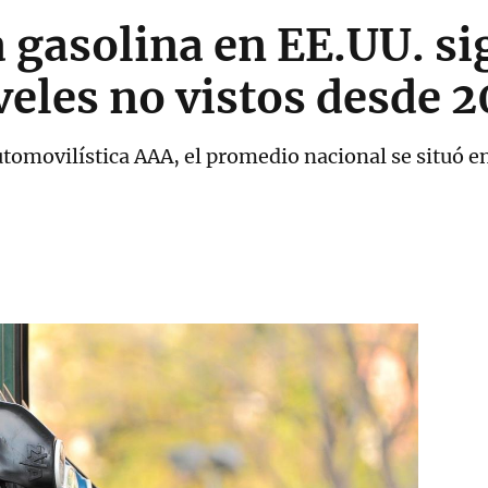
a gasolina en EE.UU. si
iveles no vistos desde 
utomovilística AAA, el promedio nacional se situó e