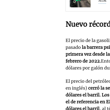
NTM
Nuevo récor
El precio de la gaso
pasado
la barrera ps
primera vez desde la
febrero de 2022.
Ento
dólares por galón d
El precio del petról
en inglés)
cerró la s
dólares el barril. Lo
el de referencia en E
dólares el barril
, al