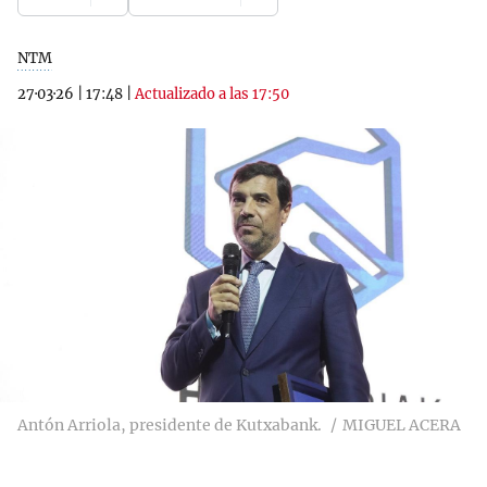
NTM
27·03·26
|
17:48
|
Actualizado a las 17:50
Antón Arriola, presidente de Kutxabank.
MIGUEL ACERA