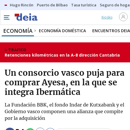
Hugo Rincón
Puerto de Bilbao
Tasa turística
Seguro de hoga
Kiosko
ECONOMÍA
ECONOMÍA DOMÉSTICA
ENCUENTROS DEIA
TRÁFICO
Retenciones kilométricas en la A-8 dirección Cantabria
Un consorcio vasco puja para
comprar Ayesa, en la que se
integra Ibermática
La Fundación BBK, el fondo Indar de Kutxabank y el
Gobierno vasco componen una alianza que compite
por la adquisición