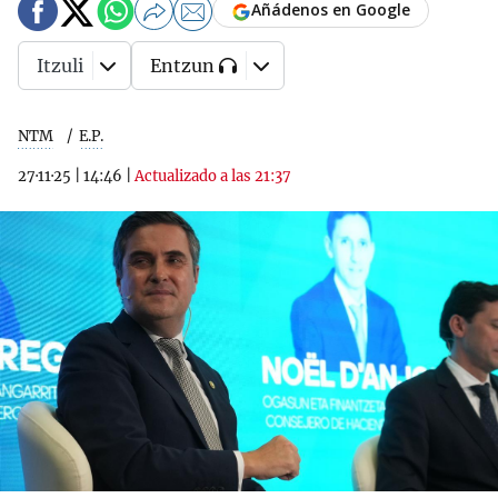
Añádenos en Google
Itzuli
Entzun
NTM
E.P.
27·11·25
|
14:46
|
Actualizado a las 21:37