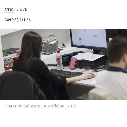
NTM
EFE
20·10·25
|
11:44
Una trabajadora en una oficina.
EP