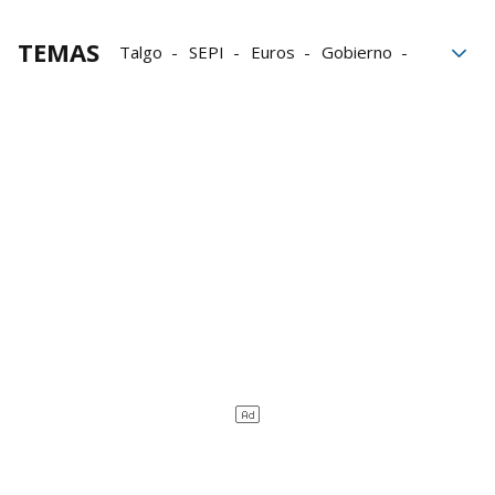
TEMAS
Talgo
SEPI
Euros
Gobierno
ferrocarril
Consejo de Ministros