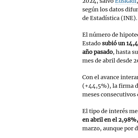
2024, salvo
Euskadi
según los datos difun
de Estadística (INE).
El número de hipotec
Estado
subió un 14,4
año pasado
, hasta s
mes de abril desde 2
Con el avance intera
(+44,5%), la firma d
meses consecutivos d
El tipo de interés m
en abril en el 2,98
marzo, aunque por d