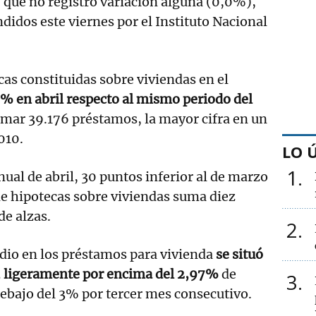
, que no registró variación alguna (0,0%),
didos este viernes por el Instituto Nacional
as constituidas sobre viviendas en el
% en abril respecto al mismo periodo del
umar 39.176 préstamos, la mayor cifra en un
010.
LO 
1
nual de abril, 30 puntos inferior al de marzo
e hipotecas sobre viviendas suma diez
e alzas.
2
edio en los préstamos para vivienda
se situó
%, ligeramente por encima del 2,97%
de
3
ebajo del 3% por tercer mes consecutivo.