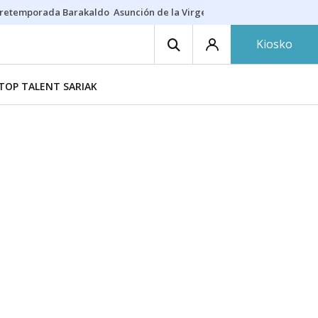
retemporada Barakaldo
Asunción de la Virgen
Casa Targaryen
Gazt
Kiosko
TOP TALENT SARIAK