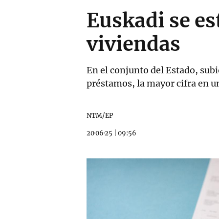
Euskadi se es
viviendas
En el conjunto del Estado, sub
préstamos, la mayor cifra en u
NTM/EP
20·06·25
|
09:56