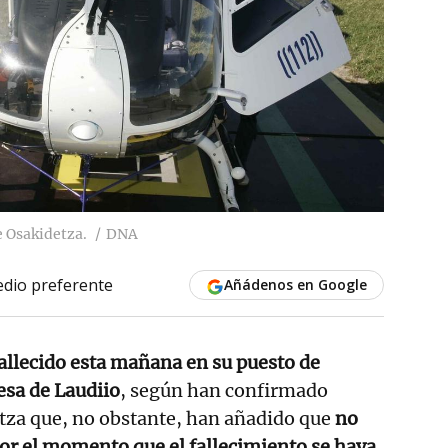
e Osakidetza.
DNA
dio preferente
Añádenos en Google
fallecido esta mañana en su puesto de
esa de Laudiio
, según han confirmado
ntza que, no obstante, han añadido que
no
or el momento que el fallecimiento se haya