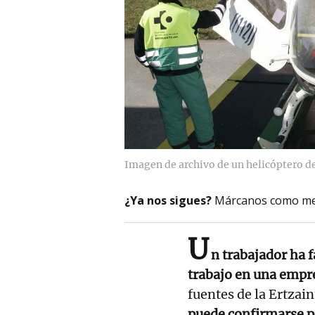
Imagen de archivo de un helicóptero d
¿Ya nos sigues?
Márcanos como me
U
n trabajador ha 
trabajo en una empr
fuentes de la Ertzai
puede confirmarse p