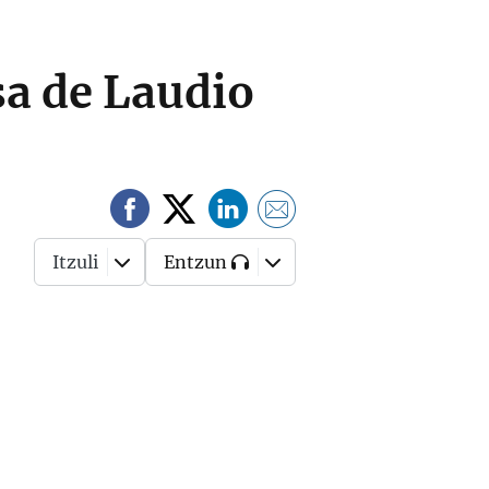
sa de Laudio
Itzuli
Entzun