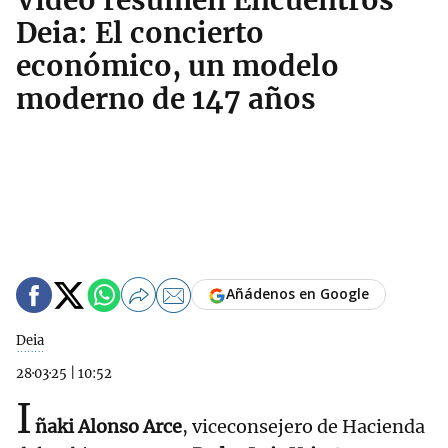
Video resumen Encuentros
Deia: El concierto
económico, un modelo
moderno de 147 años
Añádenos en Google
Deia
28·03·25
|
10:52
I
ñaki Alonso Arce
, viceconsejero de Hacienda