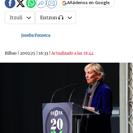
Añádenos en Google
Itzuli
Entzun
Joseba Fonseca
Bilbao
|
20·02·25
|
18:33
|
Actualizado a las 18:44