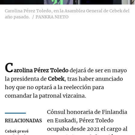
Carolina Pérez Toledo, en la Asamblea General de Cebek del
año pasado.
PANKRA NIETO
C
arolina Pérez Toledo
dejará de ser en mayo
la presidenta de
Cebek
, tras haber anunciado
hoy que no optará a la reelección para
comandar la patronal vizcaina.
Cónsul honoraria de Finlandia
en Euskadi, Pérez Toledo
RELACIONADAS
ocupaba desde 2021 el cargo al
Cebek prevé