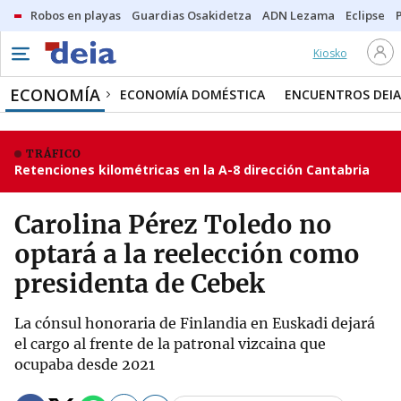
Robos en playas
Guardias Osakidetza
ADN Lezama
Eclipse
Kiosko
ECONOMÍA
ECONOMÍA DOMÉSTICA
ENCUENTROS DEIA
TRÁFICO
Retenciones kilométricas en la A-8 dirección Cantabria
Carolina Pérez Toledo no
optará a la reelección como
presidenta de Cebek
La cónsul honoraria de Finlandia en Euskadi dejará
el cargo al frente de la patronal vizcaina que
ocupaba desde 2021