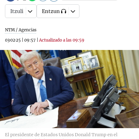
Itzuli
Entzun
NTM / Agencias
03·02·25
|
09:57
|
Actualizado a las 09:59
El presidente de Estados Unidos Donald Trump en el