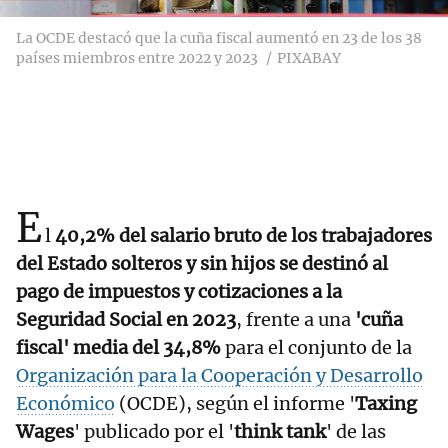
La OCDE destacó que la cuña fiscal aumentó en 23 de los 38
países miembros entre 2022 y 2023
PIXABAY
E
l
40,2% del salario bruto de los trabajadores
del Estado solteros y sin hijos se destinó al
pago de impuestos y cotizaciones a la
Seguridad Social en 2023
, frente a una
'cuña
fiscal' media del 34,8%
para el conjunto de la
Organización para la Cooperación y Desarrollo
Económico
(OCDE), según el informe '
Taxing
Wages
' publicado por el '
think tank
' de las