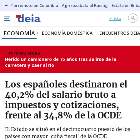
Terremoto en Colombia
Agirrezabala al Racing
Estafa en Bilb
Kiosko
ECONOMÍA
ECONOMÍA DOMÉSTICA
ENCUENTROS DEIA
ÚLTIMA HORA
Herido un camionero de 75 años tras salirse de la
carretera y caer al río
Los españoles destinaron el
40,2% del salario bruto a
impuestos y cotizaciones,
frente al 34,8% de la OCDE
El Estado se situó en el decimocuarto puesto de los
países con mayor 'cuña fiscal' de la OCDE