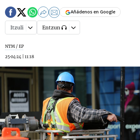
Añádenos en Google
Itzuli
Entzun
NTM / EP
25·04·24
|
11:18