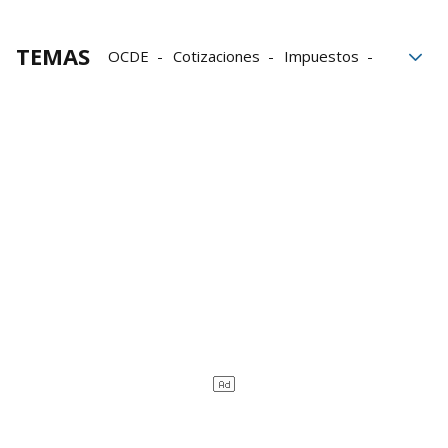
TEMAS
OCDE
Cotizaciones
Impuestos
trabajadores
Economía
Fiscalidad