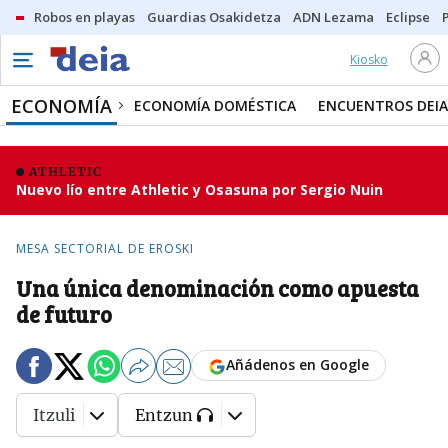
Robos en playas
Guardias Osakidetza
ADN Lezama
Eclipse
Kiosko
ECONOMÍA
ECONOMÍA DOMÉSTICA
ENCUENTROS DEIA
ATHLETIC
Nuevo lío entre Athletic y Osasuna por Sergio Nuin
MESA SECTORIAL DE EROSKI
Una única denominación como apuesta
de futuro
Añádenos en Google
Itzuli
Entzun