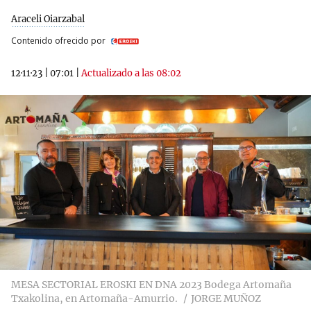
Araceli Oiarzabal
Contenido ofrecido por
12·11·23
|
07:01
|
Actualizado a las 08:02
MESA SECTORIAL EROSKI EN DNA 2023 Bodega Artomaña
Txakolina, en Artomaña-Amurrio.
JORGE MUÑOZ