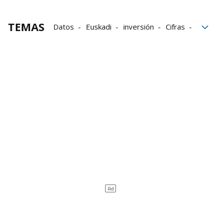
TEMAS
Datos
Euskadi
inversión
Cifras
Grupo Noticias
Entrevista
futuro
suplemento innovación junio 2023