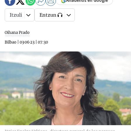
Añádenos en Google
Itzuli
Entzun
Oihana Prado
Bilbao
|
03·06·23
|
07:30