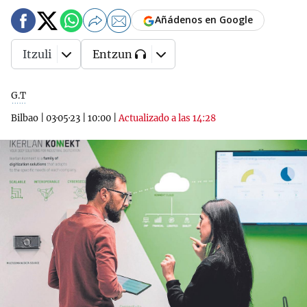
Añádenos en Google
Itzuli
Entzun
G.T
Bilbao
|
03·05·23
|
10:00
|
Actualizado a las 14:28