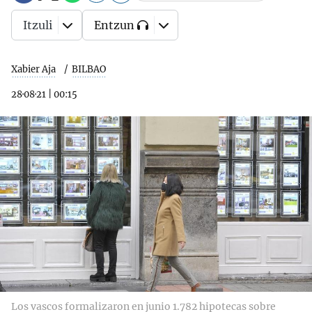
Itzuli
Entzun
Xabier Aja
BILBAO
28·08·21
|
00:15
Los vascos formalizaron en junio 1.782 hipotecas sobre