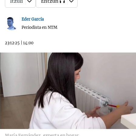
Itzuli
Entzun
Eder García
Periodista en NTM
23·12·25
|
14:00
María Fernández, experta en hogar