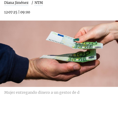
Diana Jiménez
NTM
12·07·25
|
09:00
Mujer entregando dinero a un gestor de d