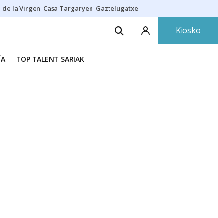
 de la Virgen
Casa Targaryen
Gaztelugatxe
Athletic
Aste Nagusia
C
Kiosko
ÍA
TOP TALENT SARIAK