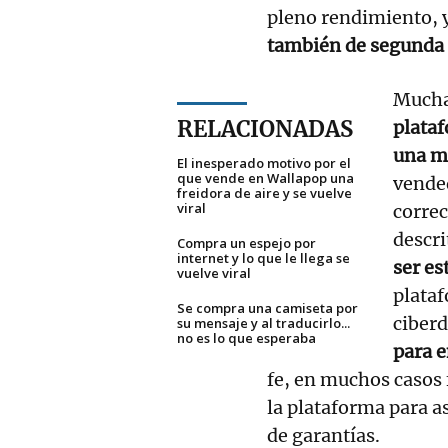
pleno rendimiento, y
también de segunda
Muchas
RELACIONADAS
plata
una m
El inesperado motivo por el
que vende en Wallapop una
vended
freidora de aire y se vuelve
viral
correc
descri
Compra un espejo por
internet y lo que le llega se
ser e
vuelve viral
plataf
Se compra una camiseta por
ciber
su mensaje y al traducirlo...
no es lo que esperaba
para e
fe, en muchos casos 
la plataforma para a
de garantías.