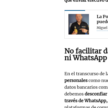
que enviar efectivo 
La Po
puede
Miguel 
No facilitar 
ni WhatsApp
En el transcurso de 
personales
como nues
datos bancarios como
debemos
desconfiar
través de WhatsApp,
plataformas de com