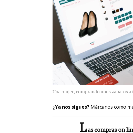
Una mujer, comprando unos zapatos a t
¿Ya nos sigues?
Márcanos como me
L
as compras on li