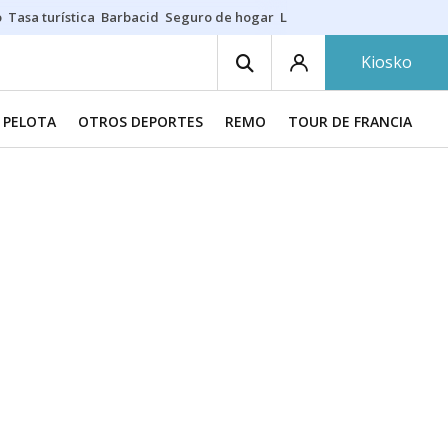
o
Tasa turística
Barbacid
Seguro de hogar
Lío Athletic-Osasuna
Mast
Kiosko
PELOTA
OTROS DEPORTES
REMO
TOUR DE FRANCIA
F