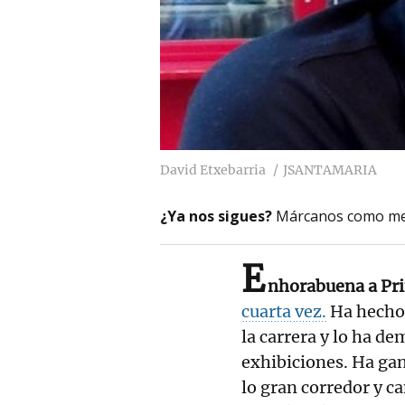
David Etxebarria
JSANTAMARIA
¿Ya nos sigues?
Márcanos como me
E
nhorabuena a Pr
cuarta vez.
Ha hecho h
la carrera y lo ha d
exhibiciones. Ha ga
lo gran corredor y c