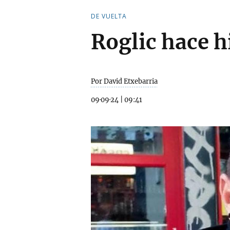
DE VUELTA
Roglic hace h
Por David Etxebarria
09·09·24
|
09:41