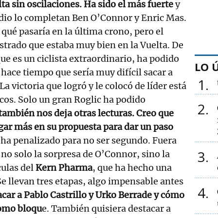
a sin oscilaciones. Ha sido el más fuerte
y
odio lo completan Ben O’Connor y Enric Mas.
qué pasaría en la última crono, pero el
trado que estaba muy bien en la Vuelta. De
ue es un ciclista extraordinario, ha podido
LO 
ace tiempo que sería muy difícil sacar a
1
a victoria que logró y le colocó de líder está
cos. Solo un gran Roglic ha podido
2
 también nos deja otras lecturas. Creo que
gar más en su propuesta para dar un paso
 ha penalizado para no ser segundo. Fuera
3
 no solo la sorpresa de O’Connor, sino la
ulas del
Kern Pharma
, que ha hecho una
Se llevan tres etapas, algo impensable antes
4
car a Pablo Castrillo y Urko Berrade y cómo
como bloqu
e. También quisiera destacar a