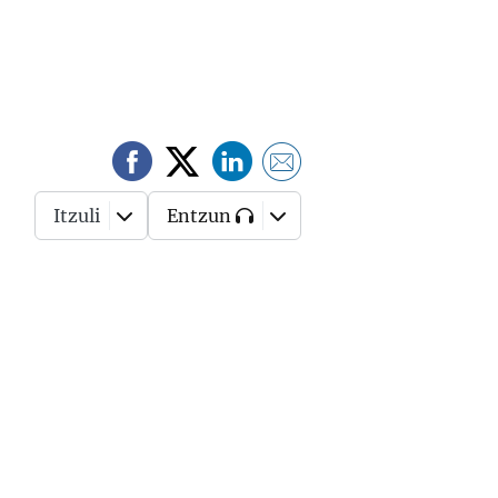
Itzuli
Entzun