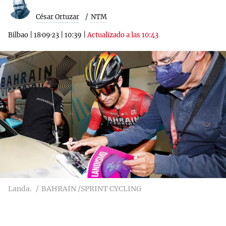
César Ortuzar
NTM
Bilbao
|
18·09·23
|
10:39
|
Actualizado a las 10:43
Landa.
BAHRAIN /SPRINT CYCLING