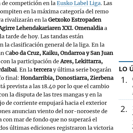
a de competición en la
Eusko Label Liga
. Las
compiten en la máxima categoría del remo
a rivalizarán en la
Getxoko Estropaden
. Agirre Lehendakariaren XXI. Omenaldia
a
e la tarde de hoy. Las tandas están
la clasificación general de la liga. En la
n C
abo da Cruz, Kaiku, Ondarroa y San Juan
 con la participación de
Ares, Lekittarra,
LO 
daibai
. En la
tercera
y última serie bogarán
1
fo final:
Hondarribia, Donostiarra, Zierbena
tá prevista a las 18.40 por lo que el cambio
on la disputa de las tres mangas y en la
lujo de corriente empujará hacia el exterior
2
iones anuncian viento del nor-noroeste de
 con mar de fondo que no superará el
dos últimas ediciones registraron la victoria