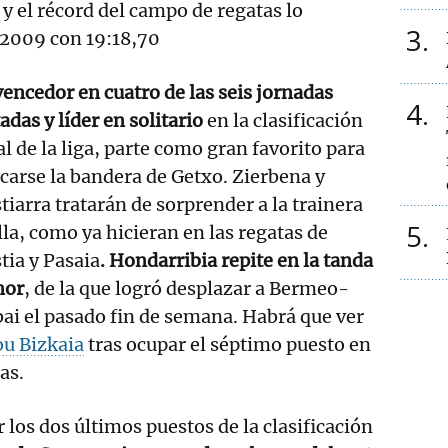
 el récord del campo de regatas lo
3
 2009 con 19:18,70
vencedor en cuatro de las seis jornadas
4
adas y líder en solitario
en la clasificación
l de la liga, parte como gran favorito para
carse la bandera de Getxo. Zierbena y
iarra tratarán de sorprender a la trainera
5
la, como ya hicieran en las regatas de
ia y Pasaia
. Hondarribia repite en la tanda
nor
, de la que logró desplazar a Bermeo-
ai el pasado fin de semana. Habrá que ver
u Bizkaia
tras ocupar el séptimo puesto en
as.
r los dos últimos puestos de la clasificación