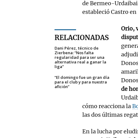
de Bermeo-Urdaibai y
estableció Castro en
Orio, 
RELACIONADAS
disput
genera
Dani Pérez, técnico de
Zierbena: “Nos falta
adjudi
regularidad para ser una
alternativa real a ganar la
Donost
liga”
amaril
“El domingo fue un gran día
Donost
para el club y para nuestra
afición”
de ho
Urdaib
cómo reacciona la
Bo
las dos últimas regat
En la lucha por eludi