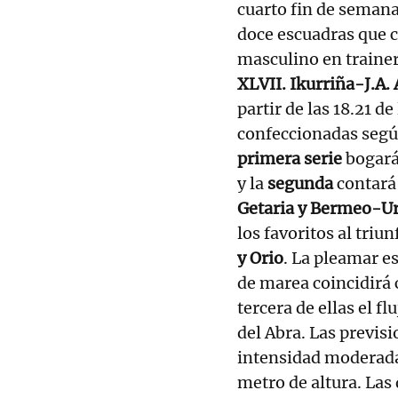
cuarto fin de seman
doce escuadras que 
masculino en trainer
XLVII. Ikurriña-J.A
partir de las 18.21 d
confeccionadas según 
primera serie
bogará
y la
segunda
contará
Getaria y Bermeo-Ur
los favoritos al triun
y Orio
. La pleamar es
de marea coincidirá c
tercera de ellas el f
del Abra. Las previs
intensidad moderada
metro de altura. Las 