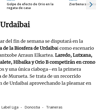
Golpe de efecto de Orio en la
Zierbena somete al líder e
regata de casa
 Urdaibai
ar del fin de semana se disputará en la
 de la Biosfera de Urdaiba
i como escenario
lantxobe Arraun Elkartea.
Laredo, Lutxana,
alete, Hibaika y Orio B competirán en crono
os y una única ciaboga–en la primera
a de Murueta. Se trata de un recorrido
ón de Urdaibai aprovechando la pleamar en
 Label Liga
Donostia
Traineras