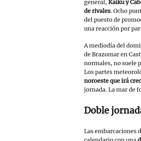
general,
Kaiku y Cab
de rivales
. Ocho pun
del puesto de promoc
una reacción por part
A mediodía del domin
de Brazomar en Cast
normales, no suele p
Los partes meteorol
noroeste que irá cre
jornada. La mar de f
Doble jornad
Las embarcaciones de
calendario con una
d