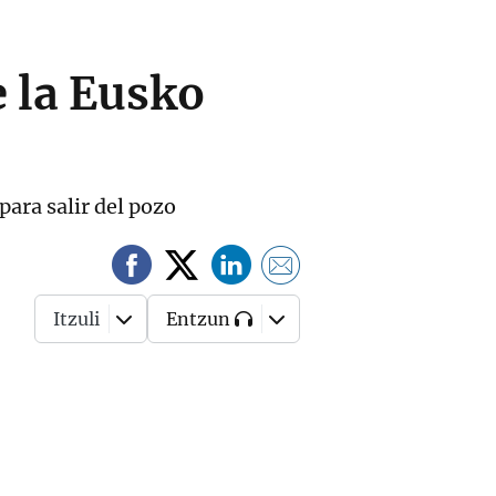
e la Eusko
para salir del pozo
Itzuli
Entzun