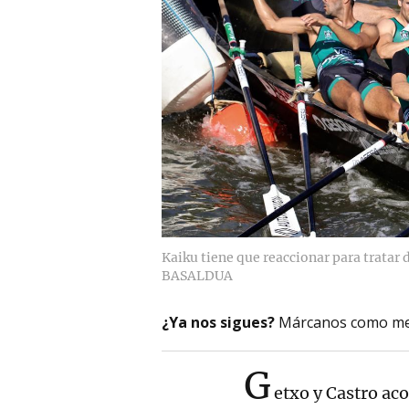
Kaiku tiene que reaccionar para tratar 
BASALDUA
¿Ya nos sigues?
Márcanos como me
G
etxo y Castro ac