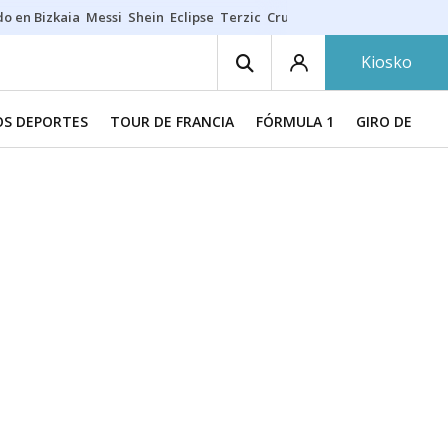
do en Bizkaia
Messi
Shein
Eclipse
Terzic
Cruz Gorbeia
Guía Macarfi
Kiosko
S DEPORTES
TOUR DE FRANCIA
FÓRMULA 1
GIRO DE ITAL