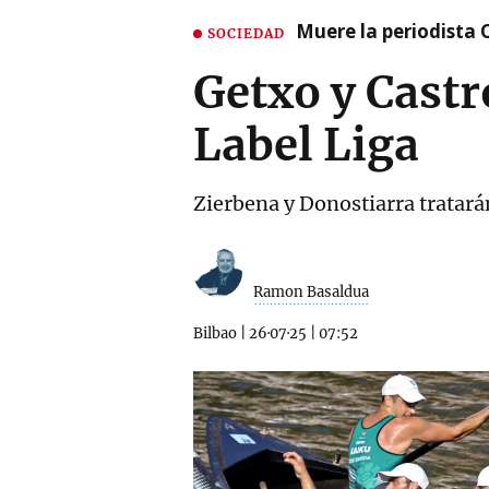
Muere la periodista 
SOCIEDAD
Getxo y Castr
Label Liga
Zierbena y Donostiarra tratarán
Ramon Basaldua
Bilbao
|
26·07·25
|
07:52