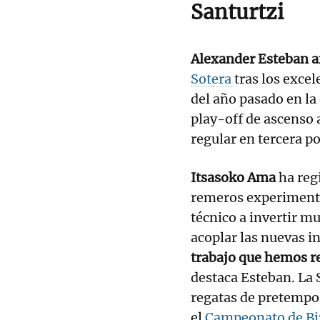
Santurtzi
Alexander Esteban af
Sotera
tras los exce
del año pasado en la 
play-off de ascenso a
regular en tercera po
Itsasoko Ama
ha reg
remeros experimenta
técnico a invertir m
acoplar las nuevas i
trabajo que hemos re
destaca Esteban. La 
regatas de pretempor
el
Campeonato de Bi