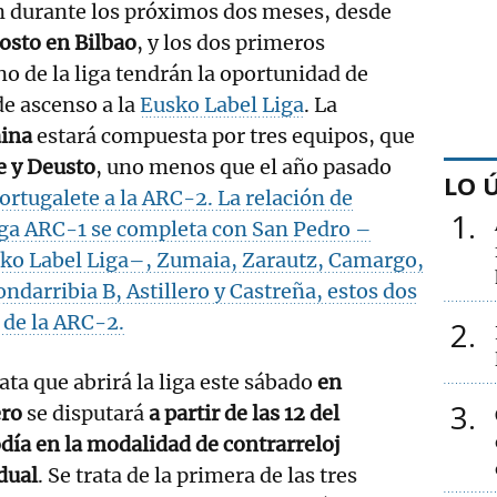
 durante los próximos dos meses, desde
gosto en Bilbao
, y los dos primeros
no de la liga tendrán la oportunidad de
de ascenso a la
Eusko Label Liga
. La
aina
estará compuesta por tres equipos, que
e y Deusto
, uno menos que el año pasado
LO 
ortugalete a la ARC-2. La relación de
1
liga ARC-1 se completa con San Pedro –
sko Label Liga–, Zumaia, Zarautz, Camargo,
ndarribia B, Astillero y Castreña, estos dos
 de la ARC-2.
2
ata que abrirá la liga este sábado
en
3
ero
se disputará
a partir de las 12 del
ía en la modalidad de contrarreloj
dual
. Se trata de la primera de las tres