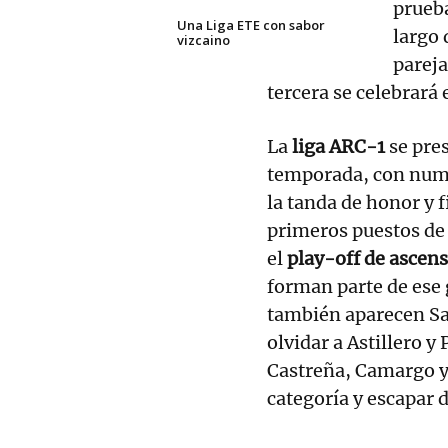
prueba
Una Liga ETE con sabor
largo 
vizcaino
pareja
tercera se celebrará 
La
liga ARC-1
se pre
temporada, con nume
la tanda de honor y f
primeros puestos de l
el
play-off de ascens
forman parte de ese 
también aparecen San
olvidar a Astillero y
Castreña, Camargo y 
categoría y escapar 