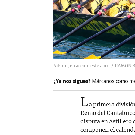
Arkote, en acción este año.
RAMON 
¿Ya nos sigues?
Márcanos como me
L
a primera divisió
Remo del Cantábrico
disputa en Astillero 
componen el calenda