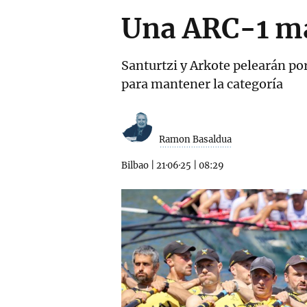
Una ARC-1 má
Santurtzi y Arkote pelearán po
para mantener la categoría
Ramon Basaldua
Bilbao
|
21·06·25
|
08:29