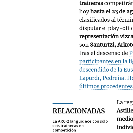
traineras
competirán
hoy
hasta el 23 de a
clasificados al térmi
disputar el play-off 
representación vizc
son
Santurtzi, Arkot
tras el descenso de
P
participantes en la 
descendido de la Eu
Lapurdi, Pedreña, Ho
últimos procedentes
La reg
RELACIONADAS
Astill
mediod
La ARC-2 languidece con sólo
seis traineras en
indivi
competición