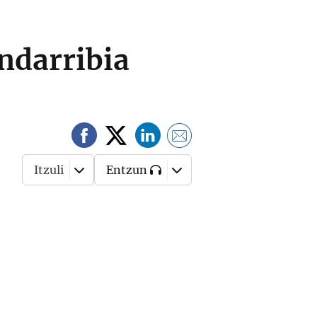
ondarribia
Itzuli
Entzun