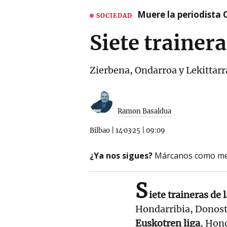
Muere la periodista 
SOCIEDAD
Siete trainer
Zierbena, Ondarroa y Lekittarr
Ramon Basaldua
Bilbao
|
14·03·25
|
09:09
¿Ya nos sigues?
Márcanos como me
S
iete traineras de 
Hondarribia, Donosti
Euskotren liga
, Hon