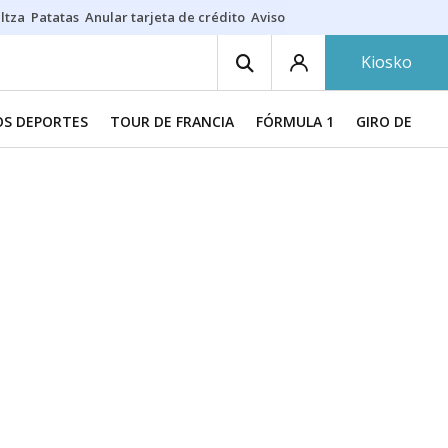
ltza
Patatas
Anular tarjeta de crédito
Aviso amarillo
Voluntariado en
Kiosko
S DEPORTES
TOUR DE FRANCIA
FÓRMULA 1
GIRO DE ITAL