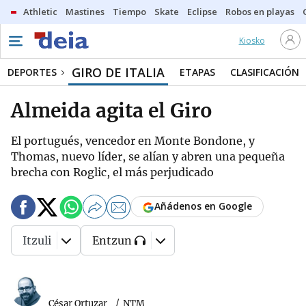
Athletic
Mastines
Tiempo
Skate
Eclipse
Robos en playas
Kiosko
GIRO DE ITALIA
DEPORTES
ETAPAS
CLASIFICACIÓN
Almeida agita el Giro
El portugués, vencedor en Monte Bondone, y
Thomas, nuevo líder, se alían y abren una pequeña
brecha con Roglic, el más perjudicado
Añádenos en Google
Itzuli
Entzun
César Ortuzar
NTM