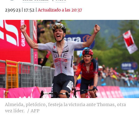
23·05·23
|
17:52
|
Actualizado a las 20:37
Almeida, pletórico, festeja la victoria ante Thomas, otra
vez líder.
AFP