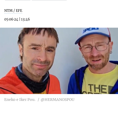
NTM / EFE
05·06·24
|
13:46
Eneko e Iker Pou.
@HERMANOSPOU