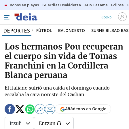
Robos en playas
Guardias Osakidetza
ADN Lezama
Eclipse
Kiosko
DEPORTES
FÚTBOL
BALONCESTO
SURNE BILBAO BA
Los hermanos Pou recuperan
el cuerpo sin vida de Tomas
Franchini en la Cordillera
Blanca peruana
El italiano sufrió una caída el domingo cuando
escalaba la cara noreste del Cashan
Añádenos en Google
Itzuli
Entzun