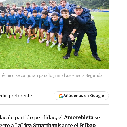
 técnico se conjuran para lograr el ascenso a Segunda.
dio preferente
Añádenos en Google
as de partido perdidas, el
Amorebieta
se
recto a
LaLiga Smartbank
ante el
Bilbao