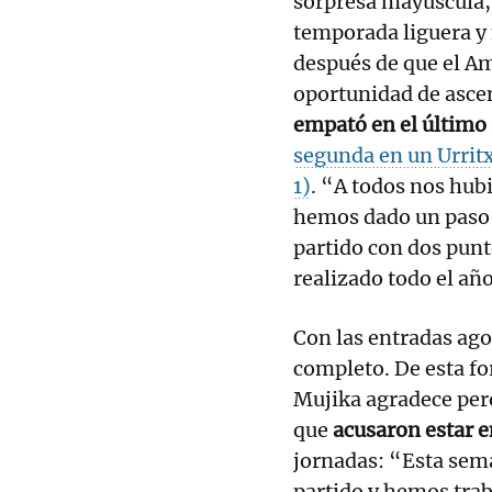
sorpresa mayúscula, e
temporada liguera y 
después de que el A
oportunidad de asce
empató en el último 
segunda en un Urritxe
1)
. “A todos nos hub
hemos dado un paso 
partido con dos punt
realizado todo el añ
Con las entradas ago
completo. De esta fo
Mujika agradece pero 
que
acusaron estar e
jornadas: “Esta sem
partido y hemos traba