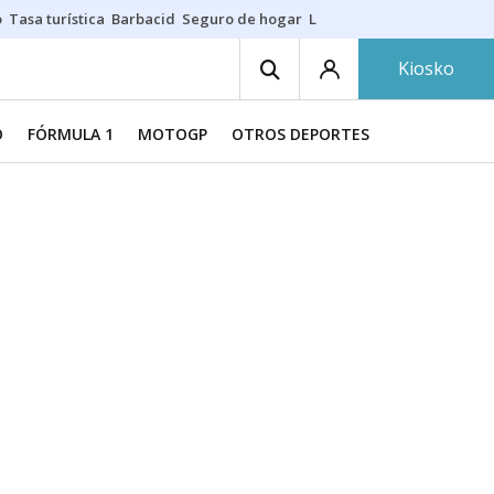
o
Tasa turística
Barbacid
Seguro de hogar
Lío Athletic-Osasuna
Mast
Kiosko
O
FÓRMULA 1
MOTOGP
OTROS DEPORTES