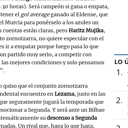
30 horas). Será campeón si gana o empata,
 tener el
gol average
ganado al Eldense, que
el Murcia para ponérselo a los azules un
 cuentas están claras, pero
Haritz Mujika
,
nto zornotzarra, no quiere especular con el
s ir a empatar porque luego pasa lo que
un partido muy serio, a competir con
LO 
n las mejores condiciones y solo pensamos
1
”.
io quiso que el conjunto zornotzarra
cendental encuentro en
Lezama
, justo en las
2
s que seguramente jugará la temporada que
mocionar a Segunda. Y será ante un Bilbao
matemáticamente su
descenso a Segunda
rnadas. Un rival que, haga lo que haga,