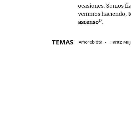
ocasiones. Somos fi
venimos haciendo,
t
ascenso”
.
TEMAS
Amorebieta
Haritz Muj
LaLiga SmartBank
Álex