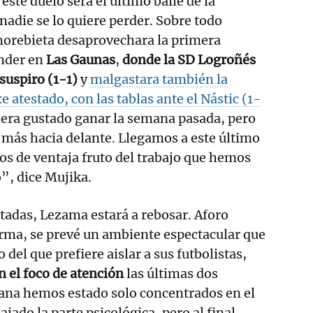
ste duelo será el último baile de la
nadie se lo quiere perder. Sobre todo
morebieta desaprovechara la primera
nder en
Las Gaunas
,
donde la SD Logroñés
suspiro (1-1)
y
malgastara también la
 atestado, con las tablas ante el Nástic (1-
iera gustado ganar la semana pasada, pero
más hacia delante. Llegamos a este último
os de ventaja fruto del trabajo que hemos
o”, dice Mujika.
tadas, Lezama estará a rebosar. Aforo
rma, se prevé un ambiente espectacular que
del que prefiere aislar a sus futbolistas,
n el foco de atención
las últimas dos
ana hemos estado solo concentrados en el
jado la parte psicológica, pero al final