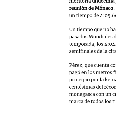
meritoria
undécima p
reunión de Mónaco
,
un tiempo de 4:05.6
Un tiempo que no bast
pasados Mundiales d
temporada, los 4:04
semifinales de la cit
Pérez, que cuenta c
pagó en los metros f
principio por la ken
centésimas del récor
monegasca con un cr
marca de todos los t