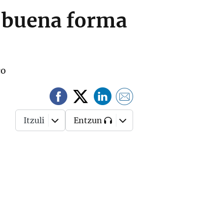
n buena forma
co
Itzuli
Entzun