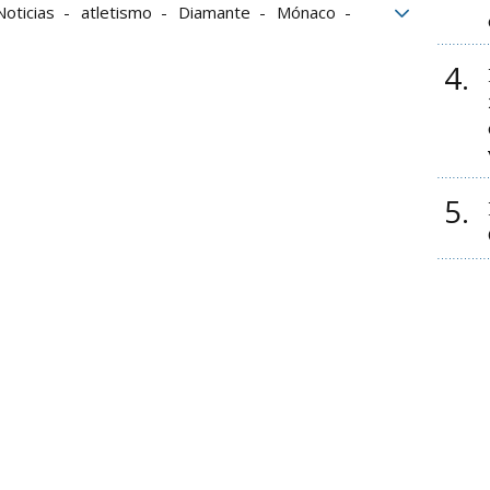
oticias
atletismo
Diamante
Mónaco
4
5