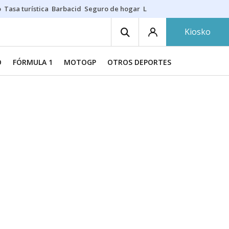
o
Tasa turística
Barbacid
Seguro de hogar
Lío Athletic-Osasuna
Mast
Kiosko
O
FÓRMULA 1
MOTOGP
OTROS DEPORTES