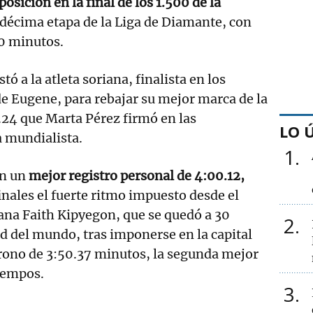
osición en la final de los 1.500 de la
 décima etapa de la Liga de Diamante, con
0 minutos.
ó a la atleta soriana, finalista en los
e Eugene, para rebajar su mejor marca de la
.24 que Marta Pérez firmó en las
LO 
a mundialista.
1
on un
mejor registro personal de 4:00.12,
inales el fuerte ritmo impuesto desde el
iana Faith Kipyegon, que se quedó a 30
2
d del mundo, tras imponerse en la capital
ono de 3:50.37 minutos, la segunda mejor
iempos.
3