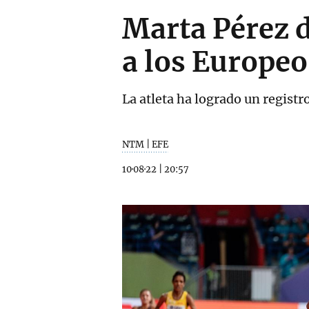
Marta Pérez 
a los Europeo
La atleta ha logrado un regist
NTM | EFE
10·08·22
|
20:57