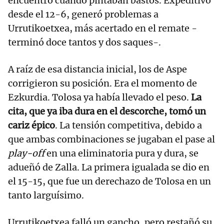
encuentro cuando pintaban bastos. Expeditivo
desde el 12-6, generó problemas a
Urrutikoetxea, más acertado en el remate -
terminó doce tantos y dos saques-.
A raíz de esa distancia inicial, los de Aspe
corrigieron su posición. Era el momento de
Ezkurdia. Tolosa ya había llevado el peso.
La
cita, que ya iba dura en el descorche, tomó un
cariz épico
. La tensión competitiva, debido a
que ambas combinaciones se jugaban el pase al
play-off
en una eliminatoria pura y dura, se
adueñó de Zalla. La primera igualada se dio en
el 15-15, que fue un derechazo de Tolosa en un
tanto larguísimo.
Urrutikoetxea falló un gancho, pero restañó su