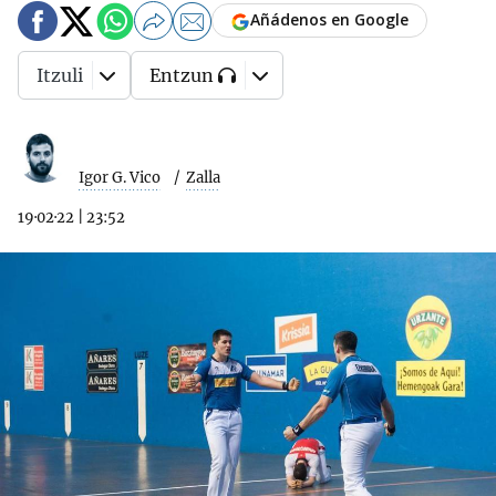
Añádenos en Google
Itzuli
Entzun
Igor G. Vico
Zalla
19·02·22
|
23:52