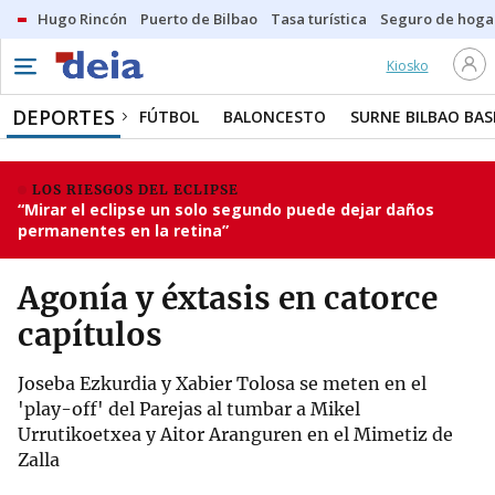
Hugo Rincón
Puerto de Bilbao
Tasa turística
Seguro de hoga
Kiosko
DEPORTES
FÚTBOL
BALONCESTO
SURNE BILBAO BA
LOS RIESGOS DEL ECLIPSE
“Mirar el eclipse un solo segundo puede dejar daños
permanentes en la retina”
Agonía y éxtasis en catorce
capítulos
Joseba Ezkurdia y Xabier Tolosa se meten en el
'play-off' del Parejas al tumbar a Mikel
Urrutikoetxea y Aitor Aranguren en el Mimetiz de
Zalla