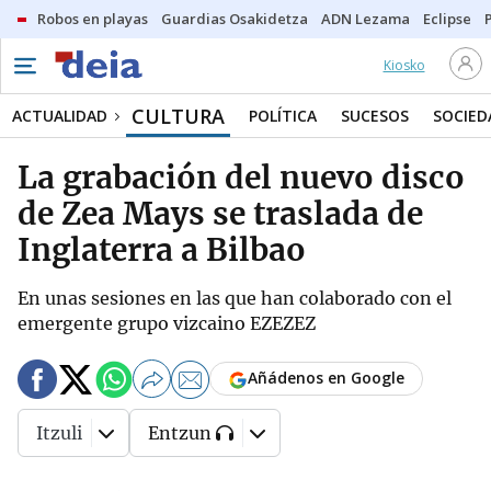
Robos en playas
Guardias Osakidetza
ADN Lezama
Eclipse
Kiosko
CULTURA
ACTUALIDAD
POLÍTICA
SUCESOS
SOCIED
La grabación del nuevo disco
de Zea Mays se traslada de
Inglaterra a Bilbao
En unas sesiones en las que han colaborado con el
emergente grupo vizcaino EZEZEZ
Añádenos en Google
Itzuli
Entzun