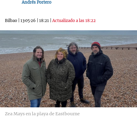
Andrés Portero
Bilbao
|
13·05·26
|
18:21
|
Actualizado a las 18:22
Zea Mays en la playa de Eastbourne