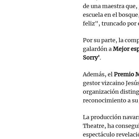
de una maestra que,
escuela en el bosque
feliz", truncado por e
Por su parte, la co
galardón a
Mejor esp
Sorry'
.
Además, el
Premio 
gestor vizcaino Jesú
organización disting
reconocimiento a su p
La producción navar
Theatre, ha conseg
espectáculo revelac