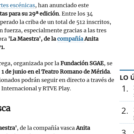
rtes escénicas
, han anunciado este
stas para su 29ª edición
. Entre los 34
erado la criba de un total de 512 inscritos,
on fuerza, especialmente gracias a las tres
bra
'La Maestra', de la
compañía
Anita
1.
rega, organizada por la
Fundación SGAE
, se
o
1 de junio en el Teatro Romano de Mérida
.
LO 
cionados podrán seguir en directo a través de
1
l Internacional y RTVE Play.
sca
2
aestra'
, de la compañía vasca
Anita
3