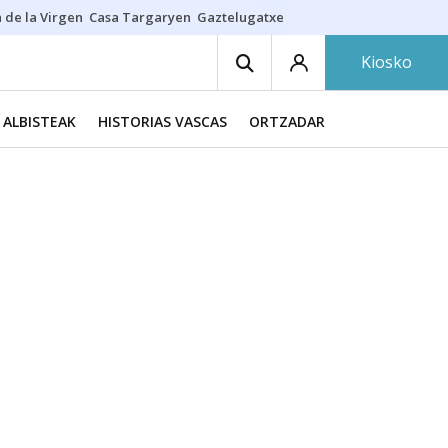
 de la Virgen
Casa Targaryen
Gaztelugatxe
Athletic
Aste Nagusia
C
Kiosko
ALBISTEAK
HISTORIAS VASCAS
ORTZADAR