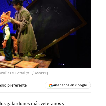
villas & Portal 71.
ASSITEJ
dio preferente
Añádenos en Google
 los galardones más veteranos y