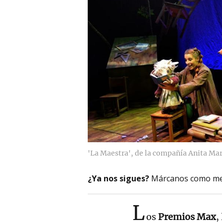
'La Maestra', de la compañía Anita Mara
¿Ya nos sigues?
Márcanos como me
L
os
Premios Max
,