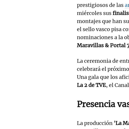
prestigiosos de las
a
miércoles sus
finali
montajes que han sup
el sello vasco pisa c
nominaciones a la o
Maravillas & Portal 7
La ceremonia de ent
celebrará el próxim
Una gala que los afi
La 2 de TVE
, el Cana
Presencia va
La producción
'La M