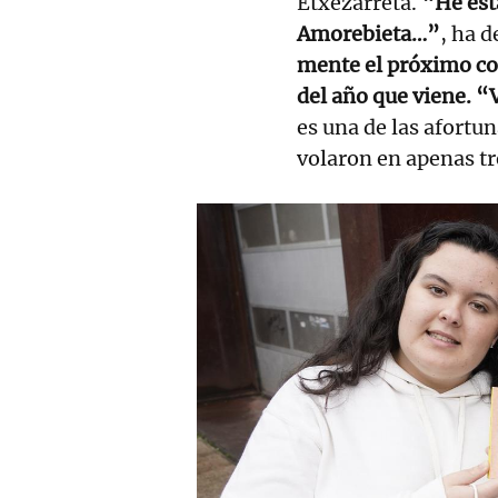
Etxezarreta.
“He esta
Amorebieta…”
, ha 
mente el próximo con
del año que viene. “V
es una de las afortu
volaron en apenas tr