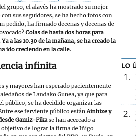
 del grupo, el alavés ha mostrado su mejor
o con sus seguidores, se ha hecho fotos con
han pedido, ha firmado decenas y decenas de
rovocado?
Colas de hasta dos horas para
. Ya a las 10.30 de la mañana, se ha creado la
ha ido creciendo en la calle.
encia infinita
LO 
1
es y mayores han esperado pacientemente
 aledaños de Landako Gunea, ya que para
del público, se ha decidido organizar las
 Entre ese ferviente público están
Ainhize y
2
 desde Gamiz-Fika
se han acercado a
objetivo de lograr la firma de Iñigo