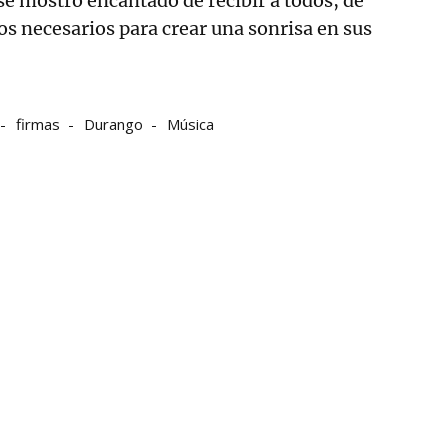
 se mostró encantado de recibir a todos, de
os necesarios para crear una sonrisa en sus
firmas
Durango
Música