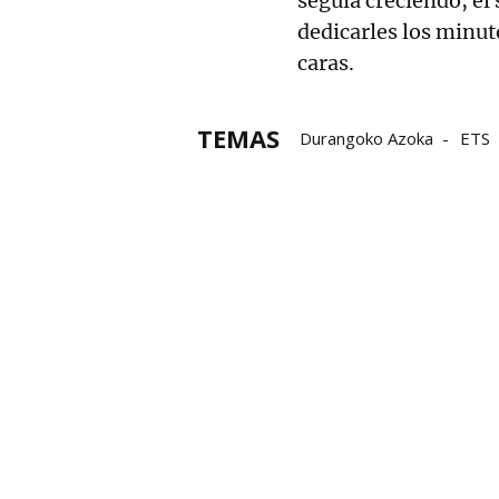
seguía creciendo, él
dedicarles los minut
caras.
TEMAS
Durangoko Azoka
ETS