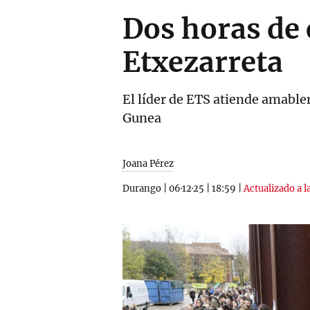
Dos horas de 
Etxezarreta
El líder de ETS atiende amable
Gunea
Joana Pérez
Durango
|
06·12·25
|
18:59
|
Actualizado a l