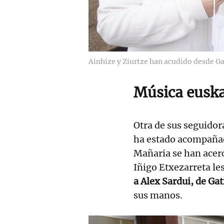
Ainhize y Ziurtze han acudido desde G
Música eusk
Otra de sus seguidora
ha estado acompañad
Mañaria se han acer
Iñigo Etxezarreta le
a Alex Sardui, de Ga
sus manos.