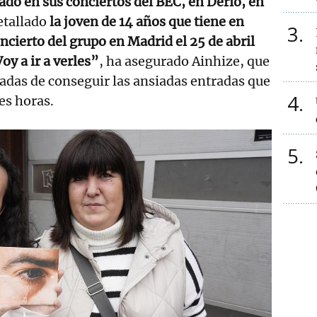
do en sus conciertos del BEC, en Derio, en
detallado
la joven de 14 años que tiene en
3
cierto del grupo en Madrid el 25 de abril
oy a ir a verles”
, ha asegurado Ainhize, que
nadas de conseguir las ansiadas entradas que
4
es horas.
5