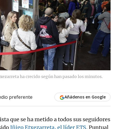
Etxezarreta ha crecido según han pasado los minutos.
dio preferente
Añádenos en Google
tista que se ha metido a todos sus seguidores
 sido
Iñigo Etxezarreta, el líder ETS
. Puntual