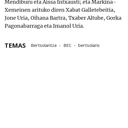
Mendiburu eta Aissa Intxausti; eta Markina-
Xemeinen arituko diren Xabat Galletebeitia,
Jone Uria, Oihana Bartra, Txaber Altube, Gorka
Pagonabarraga eta Imanol Uria.
TEMAS
Bertsolaritza
BEC
bertsolaris