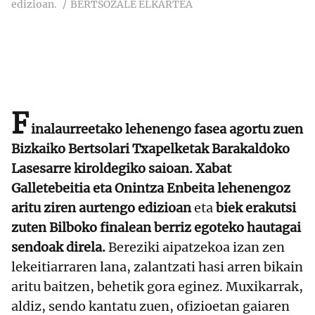
edizioan.
BERTSOZALE ELKARTEA
F
inalaurreetako lehenengo fasea agortu zuen
Bizkaiko Bertsolari Txapelketak Barakaldoko
Lasesarre kiroldegiko saioan. Xabat
Galletebeitia eta Onintza Enbeita lehenengoz
aritu ziren aurtengo edizioan
eta
biek erakutsi
zuten Bilboko finalean berriz egoteko hautagai
sendoak direla.
Bereziki aipatzekoa izan zen
lekeitiarraren lana, zalantzati hasi arren bikain
aritu baitzen, behetik gora eginez. Muxikarrak,
aldiz, sendo kantatu zuen, ofizioetan gaiaren