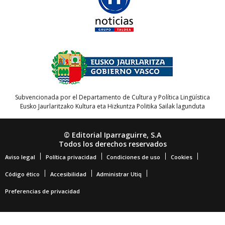
Subvencionada por el Departamento de Cultura y Política Lingüística
Eusko Jaurlaritzako Kultura eta Hizkuntza Politika Sailak lagunduta
© Editorial Iparraguirre, S.A
Todos los derechos reservados
Aviso legal
Política privacidad
Condiciones de uso
Cookies
Código ético
Accesibilidad
Administrar Utiq
Preferencias de privacidad