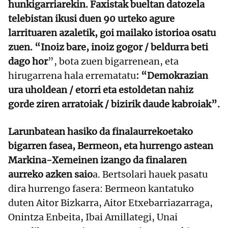
hunkigarriarekin. Faxistak bueltan datozela
telebistan ikusi duen 90 urteko agure
larrituaren azaletik, goi mailako istorioa osatu
zuen. “Inoiz bare, inoiz gogor / beldurra beti
dago hor
”, bota zuen bigarrenean, eta
hirugarrena hala errematatu
: “Demokrazian
ura uholdean / etorri eta estoldetan nahiz
gorde ziren arratoiak / bizirik daude kabroiak”.
Larunbatean hasiko da finalaurrekoetako
bigarren fasea, Bermeon, eta hurrengo astean
Markina-Xemeinen izango da finalaren
aurreko azken saio
a. Bertsolari hauek pasatu
dira hurrengo fasera: Bermeon kantatuko
duten Aitor Bizkarra, Aitor Etxebarriazarraga,
Onintza Enbeita, Ibai Amillategi, Unai