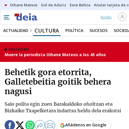
Oihane Mateos
Gol de Aduriz
Esne Beltza
Anular tarjeta de c
Kiosko
CULTURA
ACTUALIDAD
POLÍTICA
SUCESOS
SOCIED
SOCIEDAD
Muere la periodista Oihane Mateos a los 45 años
Behetik gora etorrita,
Galletebeitia goitik behera
nagusi
Saio polita egin zuen Barakaldoko oholtzan eta
Bizkaiko Txapelketara indartsu heldu dela erakutsi
Añádenos en Google