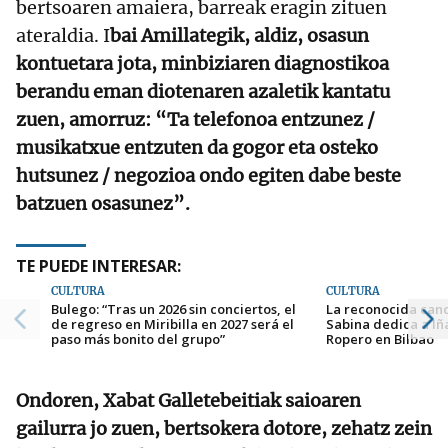
bertsoaren amaiera, barreak eragin zituen
ateraldia. I
bai Amillategik, aldiz, osasun
kontuetara jota, minbiziaren diagnostikoa
berandu eman diotenaren azaletik kantatu
zuen, amorruz: “Ta telefonoa entzunez /
musikatxue entzuten da gogor eta osteko
hutsunez / negozioa ondo egiten dabe beste
batzuen osasunez”.
TE PUEDE INTERESAR:
CULTURA
CULTURA
Bulego: “Tras un 2026 sin conciertos, el
La reconocida can
de regreso en Miribilla en 2027 será el
Sabina dedica a Iñ
paso más bonito del grupo”
Ropero en Bilbao
Ondoren, Xabat Galletebeitiak saioaren
gailurra jo zuen, bertsokera dotore, zehatz zein