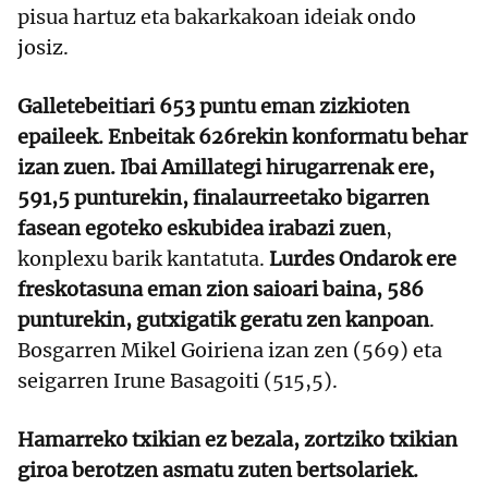
pisua hartuz eta bakarkakoan ideiak ondo
josiz.
Galletebeitiari 653 puntu eman zizkioten
epaileek. Enbeitak 626rekin konformatu behar
izan zuen. Ibai Amillategi hirugarrenak ere,
591,5 punturekin, finalaurreetako bigarren
fasean egoteko eskubidea irabazi zuen
,
konplexu barik kantatuta.
Lurdes Ondarok ere
freskotasuna eman zion saioari baina, 586
punturekin, gutxigatik geratu zen kanpoan
.
Bosgarren Mikel Goiriena izan zen (569) eta
seigarren Irune Basagoiti (515,5).
Hamarreko txikian ez bezala, zortziko txikian
giroa berotzen asmatu zuten bertsolariek.