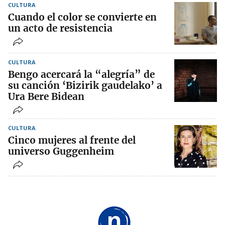
CULTURA
Cuando el color se convierte en
un acto de resistencia
CULTURA
Bengo acercará la “alegría” de
su canción ‘Bizirik gaudelako’ a
Ura Bere Bidean
CULTURA
Cinco mujeres al frente del
universo Guggenheim