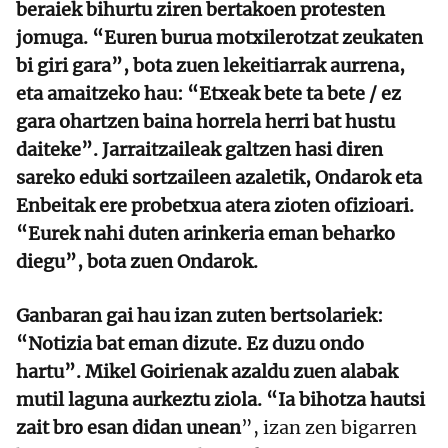
beraiek bihurtu ziren bertakoen protesten
jomuga. “Euren burua motxilerotzat zeukaten
bi giri gara”, bota zuen lekeitiarrak aurrena,
eta amaitzeko hau: “Etxeak bete ta bete / ez
gara ohartzen baina horrela herri bat hustu
daiteke”.
Jarraitzaileak galtzen hasi diren
sareko eduki sortzaileen azaletik, Ondarok eta
Enbeitak ere probetxua atera zioten ofizioari.
“Eurek nahi duten arinkeria eman beharko
diegu”, bota zuen Ondarok.
Ganbaran gai hau izan zuten bertsolariek:
“Notizia bat eman dizute. Ez duzu ondo
hartu”. Mikel Goirienak azaldu zuen alabak
mutil laguna aurkeztu ziola. “Ia bihotza hautsi
zait bro esan didan unean
”, izan zen bigarren