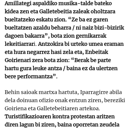
Amillategi aspaldiko musika-talde bateko
kidea zen eta Galletebeitia zaleak oholtzara
bueltatzeko eskatu zion. “Ze ba ez garen
bueltatzen azaldu beharra / ni naiz bizi-bizirik
dagoen bakarra”, bota zion gernikarrak
lekeitiarrar
i.
Antzokira bi urteko umea eraman
eta hura negarrez hasi zela eta, Enbeitak
Goirienari zera bota zion: “Berak be parte
hartu gura leuke antza / baina ez da ulertzen
bere performantza”.
Behin saioak martxa hartuta, Iparragirre abila
dela doinuan ofizio onak entzun ziren, bereziki
Goiriena eta Galletebeitiaren artekoa.
Turistifikazioaren kontra protestan aritzen
diren lagun bi ziren, baina oporretan zeudela