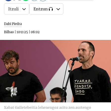
Itzuli
Entzun
Dabi Piedra
Bilbao
|
10·11·25
|
08:02
Xabat Galletebeitia lehenengoz aritu zen aurtengo