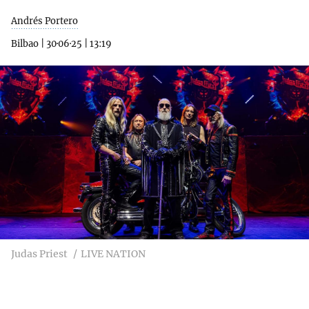
Andrés Portero
Bilbao
|
30·06·25
|
13:19
Judas Priest
LIVE NATION