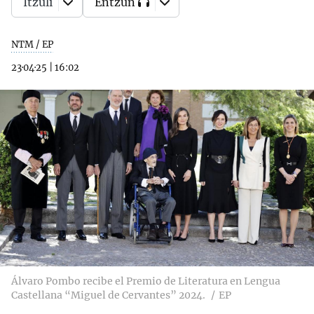
Itzuli
Entzun
NTM / EP
23·04·25
|
16:02
Álvaro Pombo recibe el Premio de Literatura en Lengua
Castellana “Miguel de Cervantes” 2024.
EP