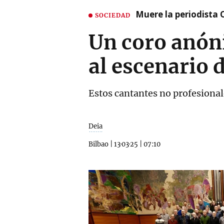
Muere la periodista 
SOCIEDAD
Un coro anóni
al escenario 
Estos cantantes no profesional
Deia
Bilbao
|
13·03·25
|
07:10