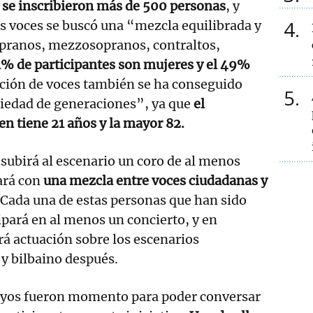
 se inscribieron más de 500 personas
, y
4
las voces se buscó una “mezcla equilibrada y
opranos, mezzosopranos, contraltos,
51% de participantes son mujeres y el 49%
cción de voces también se ha conseguido
5
iedad de generaciones”, ya que
el
en tiene 21 años y la mayor 82.
 subirá al escenario un coro de al menos
ará con
una mezcla entre voces ciudadanas y
 Cada una de estas personas que han sido
ipará en al menos un concierto, y en
rá actuación sobre los escenarios
y bilbaino después.
ayos fueron momento para poder conversar