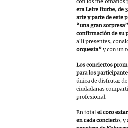
con los melómanos pa
era Leire Iturbe, de
arte y parte de este 
“una gran sorpresa” 
confirmación de su p
allí presentes, cons
orquesta”
y con un r
Los conciertos prome
para los participant
única de disfrutar de
ciudadanas comparti
profesional.
En total
el coro esta
en cada conciert
o, y