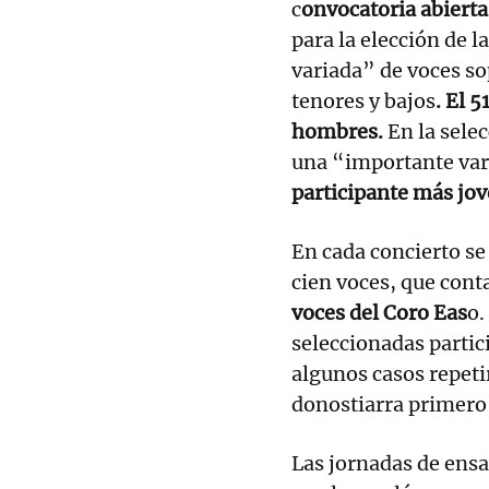
c
onvocatoria abierta
para la elección de 
variada” de voces s
tenores y bajos
. El 
hombres.
En la sele
una “importante var
participante más jov
En cada concierto se
cien voces, que cont
voces del Coro Eas
o.
seleccionadas partic
algunos casos repeti
donostiarra primero 
Las jornadas de ens