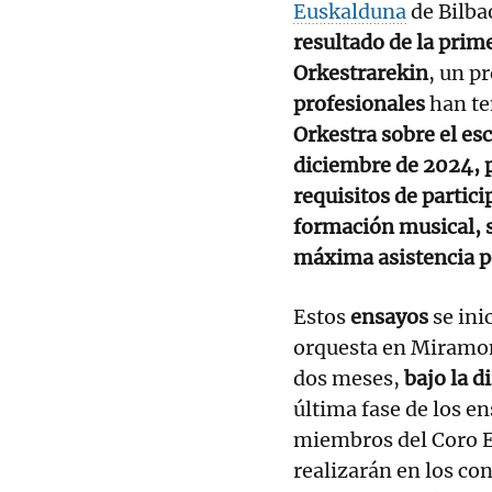
Euskalduna
de Bilba
resultado de la prim
Orkestrarekin
, un p
profesionales
han te
Orkestra sobre el es
diciembre de 2024, p
requisitos de partic
formación musical, s
máxima asistencia po
Estos
ensayos
se ini
orquesta en Miramon
dos meses,
bajo la d
última fase de los e
miembros del Coro E
realizarán en los con