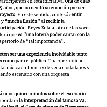
rticipantes en esta iniciativa
. Una de ellas
 35 años, que no ocultó su emoción por ser
proyecto
. En este sentido, confesó s
entir
y “mucha ilusión” al recibir la
articipación
.
Reyes Zelaia
, otra de las voces
ideró que
es “una lotería poder cantar con la
epertorio de “tal importancia”.
ten ser una experiencia inolvidable tanto
es como para el público.
Una oportunidad
 la música sinfónica y de ver a ciudadanos y
endo escenario con una orquesta
rá unos quince minutos sobre el escenario
 abordará
la interpretación del famoso Va,