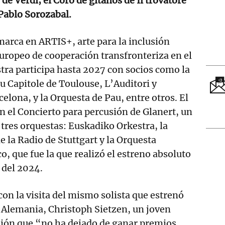
de Verdi; el Coro de gitanos de Il trovatore
 Pablo Sorozabal.
nmarca en ARTIS+, arte para la inclusión
europeo de cooperación transfronteriza en el
ra participa hasta 2027 con socios como la
u Capitole de Toulouse, L’Auditori y
elona, y la Orquesta de Pau, entre otros. El
 el Concierto para percusión de Glanert, un
tres orquestas: Euskadiko Orkestra, la
e la Radio de Stuttgart y la Orquesta
o, que fue la que realizó el estreno absoluto
del 2024.
con la visita del mismo solista que estrenó
 Alemania, Christoph Sietzen, un joven
sión que “no ha dejado de ganar premios