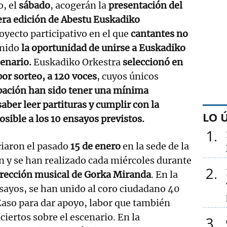
o, el
sábado
, acogerán la
presentación del
era edición de Abestu Euskadiko
royecto participativo en el que
cantantes no
nido
la oportunidad de unirse a Euskadiko
cenario.
Euskadiko Orkestra
seleccionó en
or sorteo, a 120 voces
, cuyos únicos
ipación han sido tener una mínima
aber leer partituras y cumplir con la
LO 
sible a los 10 ensayos previstos.
1
ciaron el pasado
15 de enero
en la sede de la
 y se han realizado cada miércoles durante
2
irección musical de Gorka Miranda
. En la
nsayos, se han unido al coro ciudadano 40
aso para dar apoyo, labor que también
ciertos sobre el escenario. En la
3