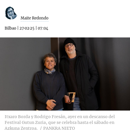
Maite Redondo
Bilbao
|
27·02·25
|
07:04
Itxaro Borda y Rodrigo Fresán, ayer en un descanso del
Festival Gutun Zuria, que se celebra hasta el sábado en
Azkuna Zentroa.
PANKRA NIETO