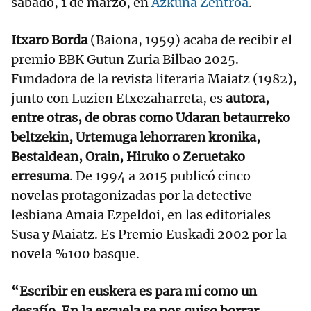
sábado, 1 de marzo, en
Azkuna Zentroa
.
Itxaro Borda
(Baiona, 1959) acaba de recibir el
premio BBK Gutun Zuria Bilbao 2025.
Fundadora de la revista literaria Maiatz (1982),
junto con Luzien Etxezaharreta, es
autora,
entre otras, de obras como Udaran betaurreko
beltzekin, Urtemuga lehorraren kronika,
Bestaldean, Orain, Hiruko o Zeruetako
erresuma
. De 1994 a 2015 publicó cinco
novelas protagonizadas por la detective
lesbiana Amaia Ezpeldoi, en las editoriales
Susa y Maiatz. Es Premio Euskadi 2002 por la
novela %100 basque.
“Escribir en euskera es para mí como un
desafío. En la escuela se nos quiso borrar