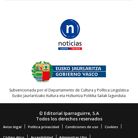
Subvencionada por el Departamento de Cultura y Política Lingüística
Eusko Jaurlaritzako Kultura eta Hizkuntza Politika Sailak lagunduta
© Editorial Iparraguirre, S.A
Todos los derechos reservados
Aviso legal
Política privacidad
Condiciones de uso
Cookies
Código ético
Accesibilidad
Administrar Utiq