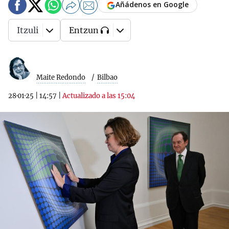
Añádenos en Google
Itzuli
Entzun
Maite Redondo
Bilbao
28·01·25
|
14:57
|
Actualizado a las 15:04