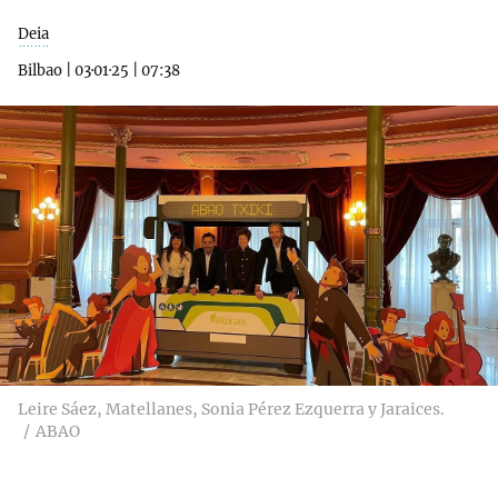
Deia
Bilbao
|
03·01·25
|
07:38
Leire Sáez, Matellanes, Sonia Pérez Ezquerra y Jaraices.
ABAO