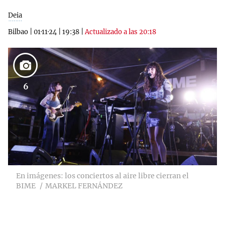
Deia
Bilbao
|
01·11·24
|
19:38
|
Actualizado a las 20:18
6
En imágenes: los conciertos al aire libre cierran el
BIME
MARKEL FERNÁNDEZ