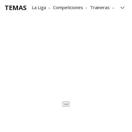
TEMAS
La Liga
Competiciones
Traineras
Madrid
Campeonato de españa