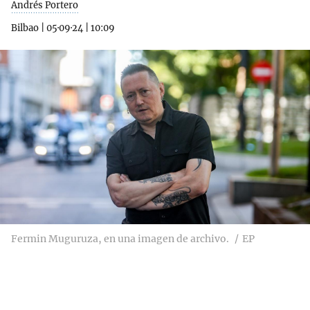
Andrés Portero
Bilbao
|
05·09·24
|
10:09
Fermin Muguruza, en una imagen de archivo.
EP