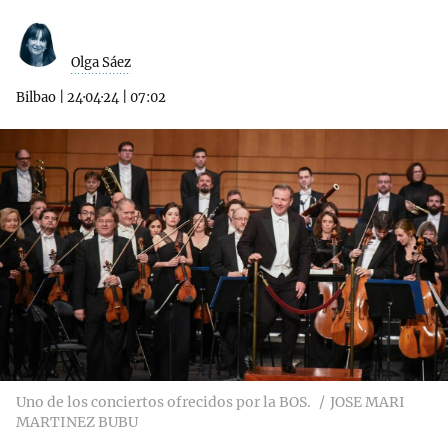
Olga Sáez
Bilbao
|
24·04·24
|
07:02
Uno de los conciertos ofrecidos por la BOS.
JOSE MARI
MARTINEZ BUBU