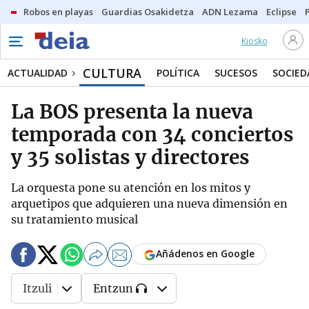
Robos en playas
Guardias Osakidetza
ADN Lezama
Eclipse
Kiosko
CULTURA
ACTUALIDAD
POLÍTICA
SUCESOS
SOCIED
La BOS presenta la nueva
temporada con 34 conciertos
y 35 solistas y directores
La orquesta pone su atención en los mitos y
arquetipos que adquieren una nueva dimensión en
su tratamiento musical
Añádenos en Google
Itzuli
Entzun